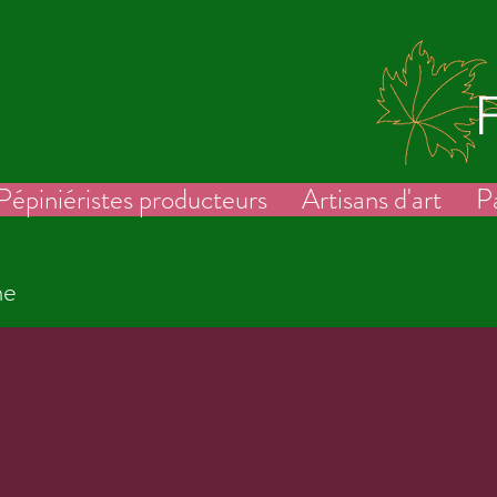
Pépiniéristes producteurs
Artisans d'art
P
ne