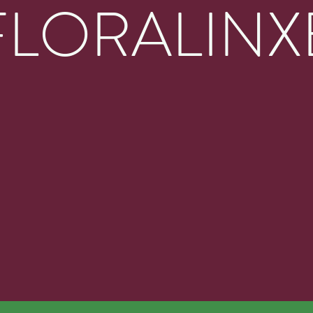
FLORALINX
4ème Édition
MANCHE 20 SEPTEMBRE 20
e plantes, le nouvel évènement incontournable 