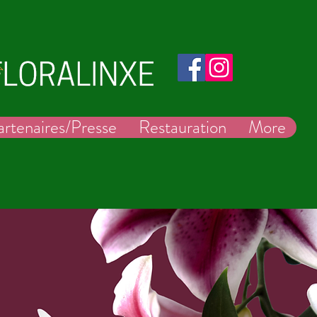
artenaires/Presse
Restauration
More