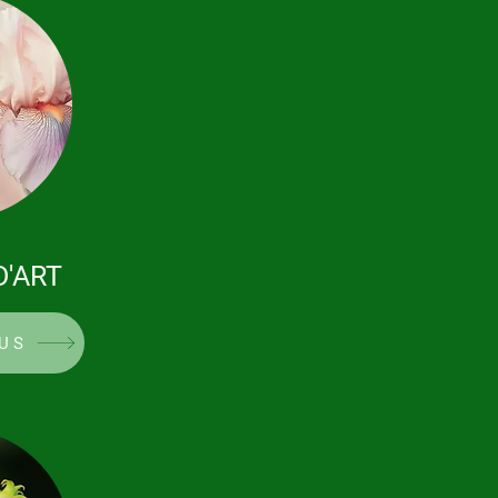
D'ART
LUS