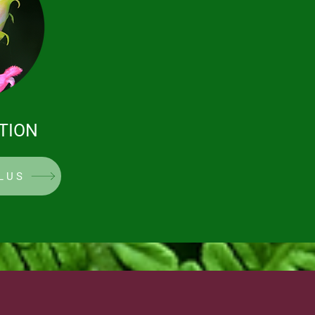
TION
LUS